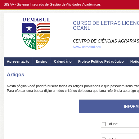
SIGAA - Sistema Integrado de Gestão de Atividades Acadêmicas
CURSO DE LETRAS LICENC
CCANL
CENTRO DE CIÊNCIAS AGRARIAS
/www.uemasul.edu
Apresentação
Ensino
Calendário
Projeto Político Pedagógico
Notíc
Artigos
Nesta página você poderá buscar todos os Artigos publicados e que possuem seus tra
Para efetuar uma busca digite um dos critérios de busca que faça referência ao artigo 
INFORM
Aluno: