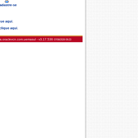
adastre-se
que aqui
.
clique aqui
.
va.oraclevcn.com.uemasul -
v3.17.536
07/08/2026 09:23