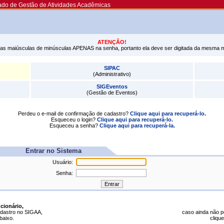
ado de Gestão de Atividades Acadêmicas
ATENÇÃO!
tras maiúsculas de minúsculas APENAS na senha, portanto ela deve ser digitada da mesma 
SIPAC
(Administrativo)
SIGEventos
(Gestão de Eventos)
Perdeu o e-mail de confirmação de cadastro?
Clique aqui para recuperá-lo.
Esqueceu o login?
Clique aqui para recuperá-lo.
Esqueceu a senha?
Clique aqui para recuperá-la.
Entrar no Sistema
Usuário:
Senha:
cionário,
dastro no SIGAA,
caso ainda não 
abaixo.
clique