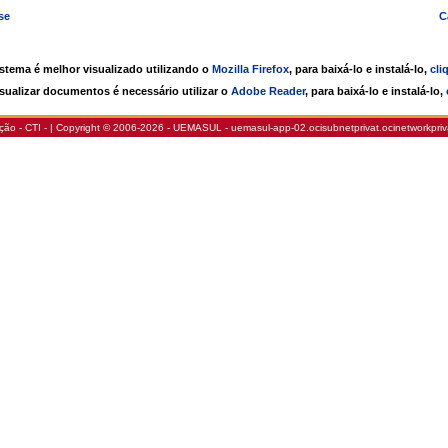
se
C
istema é melhor visualizado utilizando o
Mozilla Firefox
, para baixá-lo e instalá-lo,
cli
isualizar documentos é necessário utilizar o
Adobe Reader
, para baixá-lo e instalá-lo,
ão - CTI - | Copyright © 2006-2026 - UEMASUL - uemasul-app-02.ocisubnetprivat.ocinetworkpri