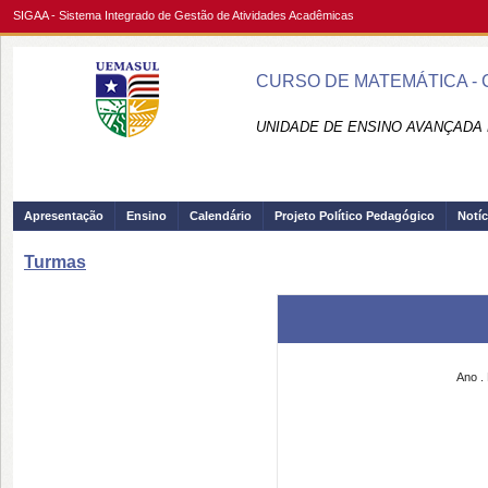
SIGAA - Sistema Integrado de Gestão de Atividades Acadêmicas
CURSO DE MATEMÁTICA - C
UNIDADE DE ENSINO AVANÇADA 
Apresentação
Ensino
Calendário
Projeto Político Pedagógico
Notíc
Turmas
Ano .